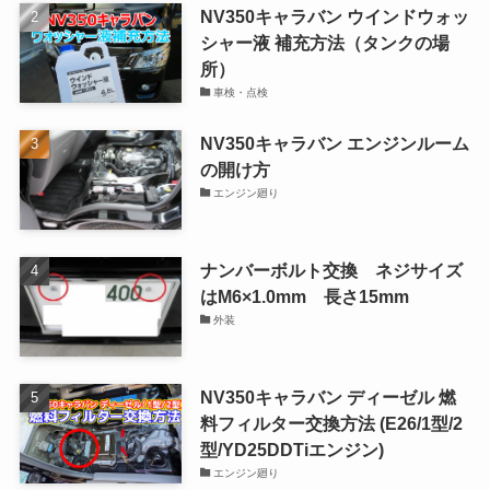
NV350キャラバン ウインドウォッ
シャー液 補充方法（タンクの場
所）
車検・点検
NV350キャラバン エンジンルーム
の開け方
エンジン廻り
ナンバーボルト交換 ネジサイズ
はM6×1.0mm 長さ15mm
外装
NV350キャラバン ディーゼル 燃
料フィルター交換方法 (E26/1型/2
型/YD25DDTiエンジン)
エンジン廻り