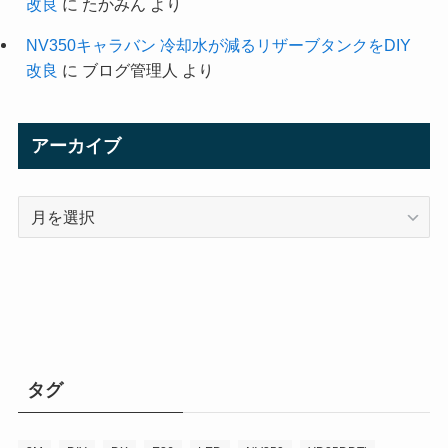
改良
に
たかみん
より
NV350キャラバン 冷却水が減るリザーブタンクをDIY
改良
に
ブログ管理人
より
アーカイブ
ア
ー
カ
イ
ブ
タグ