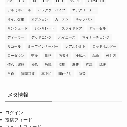
3M
DIY
DX
E26
LED
NV350
YD25DDTi
アルミホイール
イレクターパイプ
エアクリーナー
オイル交換
オプション
カーテン
キャラバン
サンシェード
シンサレート
スライドドア
ディーゼル
ディーラー
デッドニング
ハイエース
マイナーチェンジ
リコール
ルーフインナーバー
レアルシルト
ロッドホルダー
ローダウン
交換
価格
内張り
冷却水
品番
外し方
慣らし運転
掃除
故障
流用
燃費
玄武
純正
自作
質問回答
車中泊
間仕切り
防音
メタ情報
ログイン
投稿フィード
コメントフィード