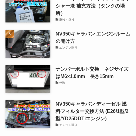
シャー液 補充方法（タンクの場
所）
車検・点検
NV350キャラバン エンジンルーム
の開け方
エンジン廻り
ナンバーボルト交換 ネジサイズ
はM6×1.0mm 長さ15mm
外装
NV350キャラバン ディーゼル 燃
料フィルター交換方法 (E26/1型/2
型/YD25DDTiエンジン)
エンジン廻り