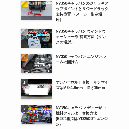
NV350キャラバンのジャッキア
ップポイントとリジッドラック
支持位置 （メーカー指定場
所）
NV350キャラバン ウインドウ
ォッシャー液 補充方法（タン
クの場所）
NV350キャラバン エンジンル
ームの開け方
ナンバーボルト交換 ネジサイ
ズはM6×1.0mm 長さ15mm
NV350キャラバン ディーゼル
燃料フィルター交換方法
(E26/1型/2型/YD25DDTiエンジ
ン)