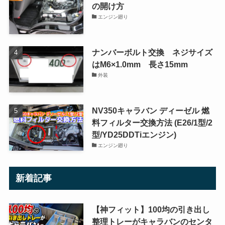
の開け方
エンジン廻り
ナンバーボルト交換 ネジサイズ
はM6×1.0mm 長さ15mm
外装
NV350キャラバン ディーゼル 燃
料フィルター交換方法 (E26/1型/2
型/YD25DDTiエンジン)
エンジン廻り
新着記事
【神フィット】100均の引き出し
整理トレーがキャラバンのセンタ