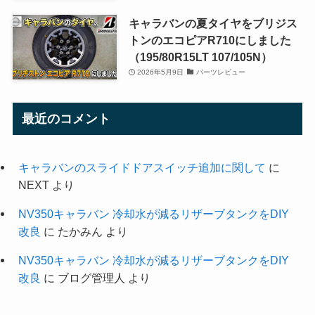
キャラバンの夏タイヤをブリジス
トンのエコピアR710にしました
（195/80R15LT 107/105N）
2026年5月9日
パーツレビュー
最近のコメント
キャラバンのスライドドアスイッチ追加に関して
に
NEXT
より
NV350キャラバン 冷却水が減るリザーブタンクをDIY
改良
に
たかみん
より
NV350キャラバン 冷却水が減るリザーブタンクをDIY
改良
に
ブログ管理人
より