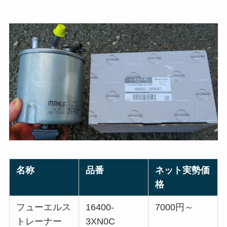
名称
品番
ネット実勢価
格
フューエルス
16400-
7000円～
トレーナー
3XN0C