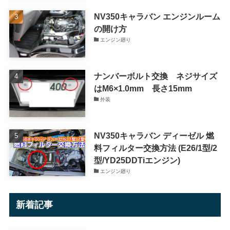
NV350キャラバン エンジンルーム
の開け方
エンジン廻り
ナンバーボルト交換 ネジサイズ
はM6×1.0mm 長さ15mm
外装
NV350キャラバン ディーゼル 燃
料フィルター交換方法 (E26/1型/2
型/YD25DDTiエンジン)
エンジン廻り
新着記事