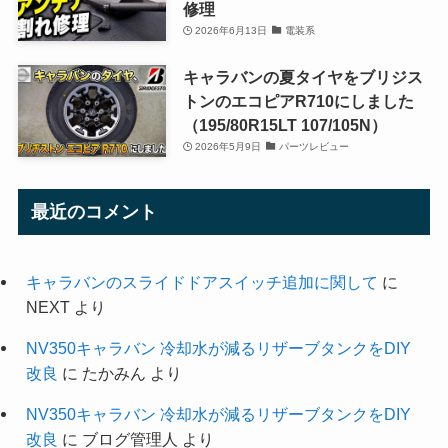
修理
2026年6月13日
電装系
キャラバンの夏タイヤをブリジス
トンのエコピアR710にしました
（195/80R15LT 107/105N）
2026年5月9日
パーツレビュー
最近のコメント
キャラバンのスライドドアスイッチ追加に関して
に
NEXT
より
NV350キャラバン 冷却水が減るリザーブタンクをDIY
改良
に
たかみん
より
NV350キャラバン 冷却水が減るリザーブタンクをDIY
改良
に
ブログ管理人
より