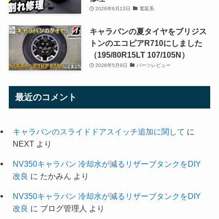
2026年6月13日
電装系
キャラバンの夏タイヤをブリジス
トンのエコピアR710にしました
（195/80R15LT 107/105N）
2026年5月9日
パーツレビュー
最近のコメント
キャラバンのスライドドアスイッチ追加に関して
に
NEXT
より
NV350キャラバン 冷却水が減るリザーブタンクをDIY
改良
に
たかみん
より
NV350キャラバン 冷却水が減るリザーブタンクをDIY
改良
に
ブログ管理人
より