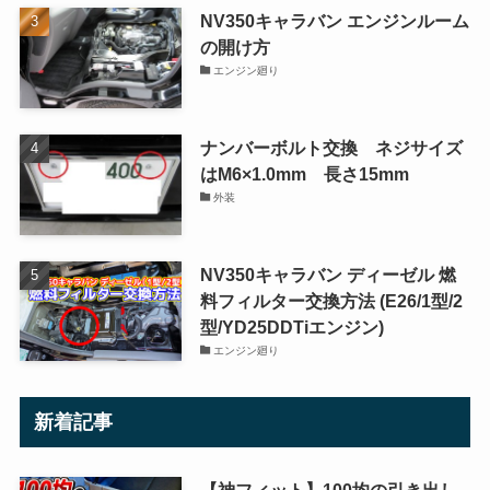
NV350キャラバン エンジンルーム
の開け方
エンジン廻り
ナンバーボルト交換 ネジサイズ
はM6×1.0mm 長さ15mm
外装
NV350キャラバン ディーゼル 燃
料フィルター交換方法 (E26/1型/2
型/YD25DDTiエンジン)
エンジン廻り
新着記事
【神フィット】100均の引き出し