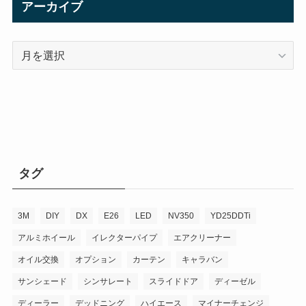
アーカイブ
ア
ー
カ
イ
ブ
タグ
3M
DIY
DX
E26
LED
NV350
YD25DDTi
アルミホイール
イレクターパイプ
エアクリーナー
オイル交換
オプション
カーテン
キャラバン
サンシェード
シンサレート
スライドドア
ディーゼル
ディーラー
デッドニング
ハイエース
マイナーチェンジ