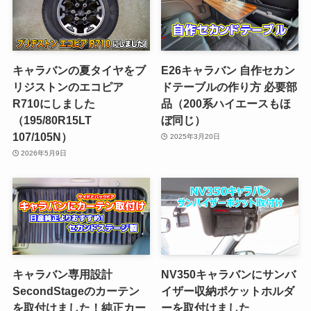
キャラバンの夏タイヤをブ
E26キャラバン 自作セカン
リジストンのエコピア
ドテーブルの作り方 必要部
R710にしました
品（200系ハイエースもほ
（195/80R15LT
ぼ同じ）
107/105N）
2025年3月20日
2026年5月9日
キャラバン専用設計
NV350キャラバンにサンバ
SecondStageのカーテン
イザー収納ポケットホルダ
を取付けました！純正カー
ーを取付けました