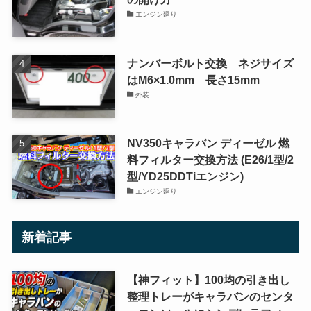
エンジン廻り
ナンバーボルト交換 ネジサイズ
はM6×1.0mm 長さ15mm
外装
NV350キャラバン ディーゼル 燃
料フィルター交換方法 (E26/1型/2
型/YD25DDTiエンジン)
エンジン廻り
新着記事
【神フィット】100均の引き出し
整理トレーがキャラバンのセンタ