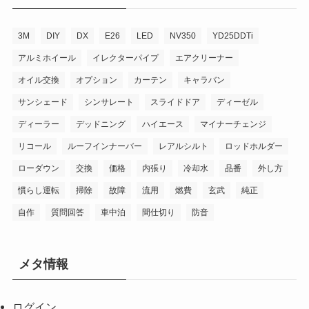
3M
DIY
DX
E26
LED
NV350
YD25DDTi
アルミホイール
イレクターパイプ
エアクリーナー
オイル交換
オプション
カーテン
キャラバン
サンシェード
シンサレート
スライドドア
ディーゼル
ディーラー
デッドニング
ハイエース
マイナーチェンジ
リコール
ルーフインナーバー
レアルシルト
ロッドホルダー
ローダウン
交換
価格
内張り
冷却水
品番
外し方
慣らし運転
掃除
故障
流用
燃費
玄武
純正
自作
質問回答
車中泊
間仕切り
防音
メタ情報
ログイン