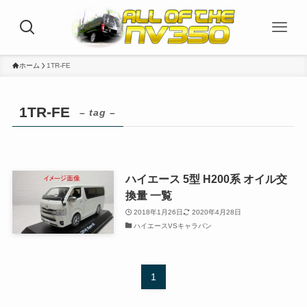
ホーム
1TR-FE
1TR-FE
– tag –
ハイエース 5型 H200系 オイル交
換量 一覧
2018年1月26日
2020年4月28日
ハイエースVSキャラバン
1