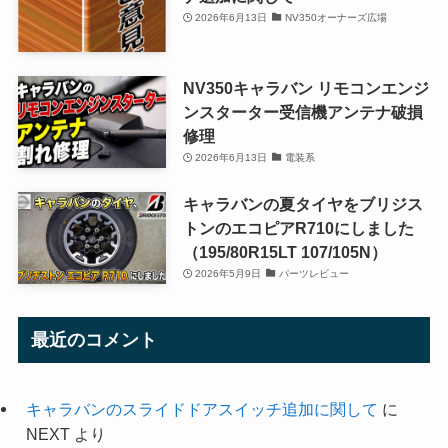
2026年6月13日
NV350オーナーズ広場
NV350キャラバン リモコンエンジ
ンスターター受信機アンテナ破損
修理
2026年6月13日
電装系
キャラバンの夏タイヤをブリジス
トンのエコピアR710にしました
（195/80R15LT 107/105N）
2026年5月9日
パーツレビュー
最近のコメント
キャラバンのスライドドアスイッチ追加に関して
に
NEXT
より