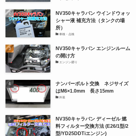
NV350キャラバン ウインドウォッ
シャー液 補充方法（タンクの場
所）
車検・点検
NV350キャラバン エンジンルーム
の開け方
エンジン廻り
ナンバーボルト交換 ネジサイズ
はM6×1.0mm 長さ15mm
外装
NV350キャラバン ディーゼル 燃
料フィルター交換方法 (E26/1型/2
型/YD25DDTiエンジン)