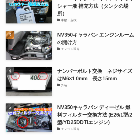
シャー液 補充方法（タンクの場
所）
車検・点検
NV350キャラバン エンジンルーム
の開け方
エンジン廻り
ナンバーボルト交換 ネジサイズ
はM6×1.0mm 長さ15mm
外装
NV350キャラバン ディーゼル 燃
料フィルター交換方法 (E26/1型/2
型/YD25DDTiエンジン)
エンジン廻り