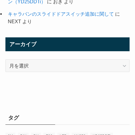
ン（YD25DDTi）
に
おき
より
キャラバンのスライドドアスイッチ追加に関して
に
NEXT
より
アーカイブ
ア
ー
カ
イ
ブ
タグ