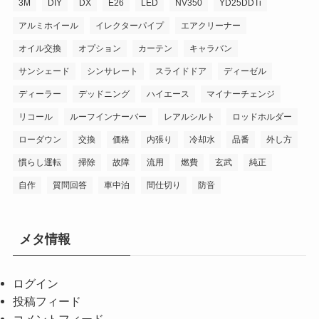
3M
DIY
DX
E26
LED
NV350
YD25DDTi
アルミホイール
イレクターパイプ
エアクリーナー
オイル交換
オプション
カーテン
キャラバン
サンシェード
シンサレート
スライドドア
ディーゼル
ディーラー
デッドニング
ハイエース
マイナーチェンジ
リコール
ルーフインナーバー
レアルシルト
ロッドホルダー
ローダウン
交換
価格
内張り
冷却水
品番
外し方
慣らし運転
掃除
故障
流用
燃費
玄武
純正
自作
質問回答
車中泊
間仕切り
防音
メタ情報
ログイン
投稿フィード
コメントフィード