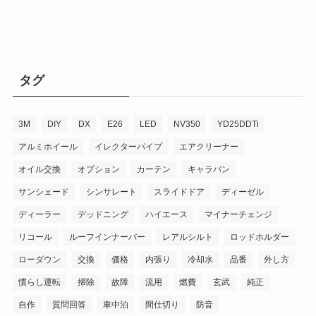
イ
ブ
タグ
3M
DIY
DX
E26
LED
NV350
YD25DDTi
アルミホイール
イレクターパイプ
エアクリーナー
オイル交換
オプション
カーテン
キャラバン
サンシェード
シンサレート
スライドドア
ディーゼル
ディーラー
デッドニング
ハイエース
マイナーチェンジ
リコール
ルーフインナーバー
レアルシルト
ロッドホルダー
ローダウン
交換
価格
内張り
冷却水
品番
外し方
慣らし運転
掃除
故障
流用
燃費
玄武
純正
自作
質問回答
車中泊
間仕切り
防音