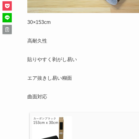
30×153cm
高耐久性
貼りやすく剥がし易い
エア抜きし易い糊面
曲面対応