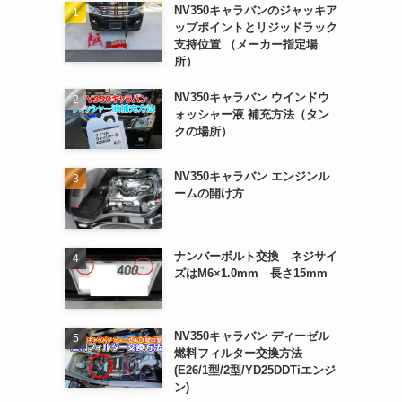
NV350キャラバンのジャッキア
ップポイントとリジッドラック
支持位置 （メーカー指定場
所）
NV350キャラバン ウインドウ
ォッシャー液 補充方法（タン
クの場所）
NV350キャラバン エンジンル
ームの開け方
ナンバーボルト交換 ネジサイ
ズはM6×1.0mm 長さ15mm
NV350キャラバン ディーゼル
燃料フィルター交換方法
(E26/1型/2型/YD25DDTiエンジ
ン)