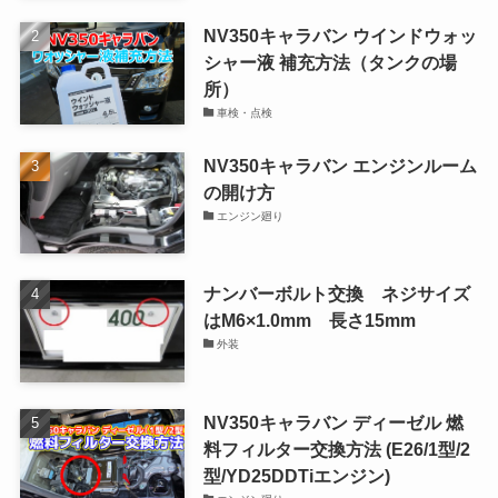
NV350キャラバン ウインドウォッ
シャー液 補充方法（タンクの場
所）
車検・点検
NV350キャラバン エンジンルーム
の開け方
エンジン廻り
ナンバーボルト交換 ネジサイズ
はM6×1.0mm 長さ15mm
外装
NV350キャラバン ディーゼル 燃
料フィルター交換方法 (E26/1型/2
型/YD25DDTiエンジン)