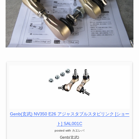
Genb(玄武) NV350 E26 アジャスタブルスタビリンク [ショー
ト] SAL001C
posted with
カエレバ
Genb(玄武)