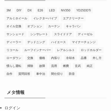
3M
DIY
DX
E26
LED
NV350
YD25DDTi
アルミホイール
イレクターパイプ
エアクリーナー
オイル交換
オプション
カーテン
キャラバン
サンシェード
シンサレート
スライドドア
ディーゼル
ディーラー
デッドニング
ハイエース
マイナーチェンジ
リコール
ルーフインナーバー
レアルシルト
ロッドホルダー
ローダウン
交換
価格
内張り
冷却水
品番
外し方
慣らし運転
掃除
故障
流用
燃費
玄武
純正
自作
質問回答
車中泊
間仕切り
防音
メタ情報
ログイン