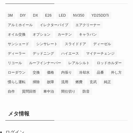
3M
DIY
DX
E26
LED
NV350
YD25DDTi
アルミホイール
イレクターパイプ
エアクリーナー
オイル交換
オプション
カーテン
キャラバン
サンシェード
シンサレート
スライドドア
ディーゼル
ディーラー
デッドニング
ハイエース
マイナーチェンジ
リコール
ルーフインナーバー
レアルシルト
ロッドホルダー
ローダウン
交換
価格
内張り
冷却水
品番
外し方
慣らし運転
掃除
故障
流用
燃費
玄武
純正
自作
質問回答
車中泊
間仕切り
防音
メタ情報
ログイン