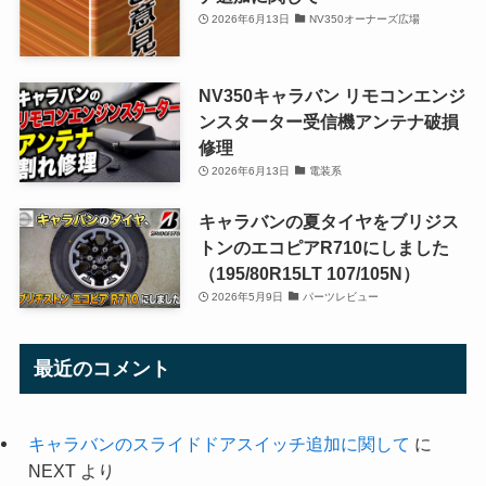
2026年6月13日
NV350オーナーズ広場
NV350キャラバン リモコンエンジ
ンスターター受信機アンテナ破損
修理
2026年6月13日
電装系
キャラバンの夏タイヤをブリジス
トンのエコピアR710にしました
（195/80R15LT 107/105N）
2026年5月9日
パーツレビュー
最近のコメント
キャラバンのスライドドアスイッチ追加に関して
に
NEXT
より