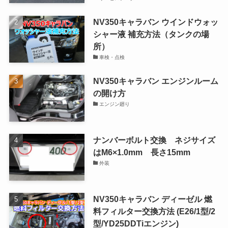
NV350キャラバン ウインドウォッ
シャー液 補充方法（タンクの場
所）
車検・点検
NV350キャラバン エンジンルーム
の開け方
エンジン廻り
ナンバーボルト交換 ネジサイズ
はM6×1.0mm 長さ15mm
外装
NV350キャラバン ディーゼル 燃
料フィルター交換方法 (E26/1型/2
型/YD25DDTiエンジン)