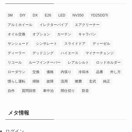
3M
DIY
DX
E26
LED
NV350
YD25DDTi
アルミホイール
イレクターパイプ
エアクリーナー
オイル交換
オプション
カーテン
キャラバン
サンシェード
シンサレート
スライドドア
ディーゼル
ディーラー
デッドニング
ハイエース
マイナーチェンジ
リコール
ルーフインナーバー
レアルシルト
ロッドホルダー
ローダウン
交換
価格
内張り
冷却水
品番
外し方
慣らし運転
掃除
故障
流用
燃費
玄武
純正
自作
質問回答
車中泊
間仕切り
防音
メタ情報
ログイン