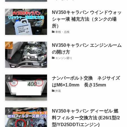
NV350キャラバン ウインドウォッ
シャー液 補充方法（タンクの場
所）
車検・点検
NV350キャラバン エンジンルーム
の開け方
エンジン廻り
ナンバーボルト交換 ネジサイズ
はM6×1.0mm 長さ15mm
外装
NV350キャラバン ディーゼル 燃
料フィルター交換方法 (E26/1型/2
型/YD25DDTiエンジン)