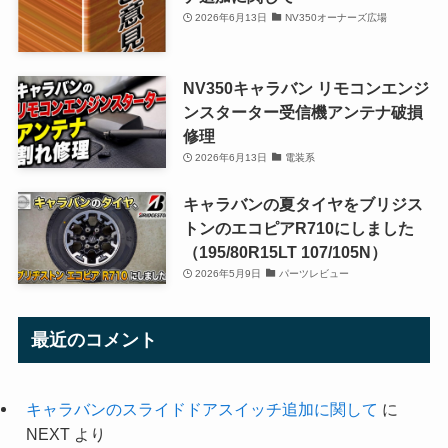
2026年6月13日
NV350オーナーズ広場
NV350キャラバン リモコンエンジ
ンスターター受信機アンテナ破損
修理
2026年6月13日
電装系
キャラバンの夏タイヤをブリジス
トンのエコピアR710にしました
（195/80R15LT 107/105N）
2026年5月9日
パーツレビュー
最近のコメント
キャラバンのスライドドアスイッチ追加に関して
に
NEXT
より