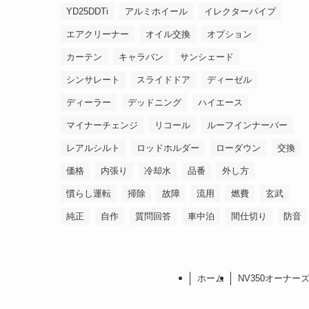
YD25DDTi
アルミホイール
イレクターパイプ
エアクリーナー
オイル交換
オプション
カーテン
キャラバン
サンシェード
シンサレート
スライドドア
ディーゼル
ディーラー
デッドニング
ハイエース
マイナーチェンジ
リコール
ルーフインナーバー
レアルシルト
ロッドホルダー
ローダウン
交換
価格
内張り
冷却水
品番
外し方
慣らし運転
掃除
故障
流用
燃費
玄武
純正
自作
質問回答
車中泊
間仕切り
防音
ホーム
NV350オーナー