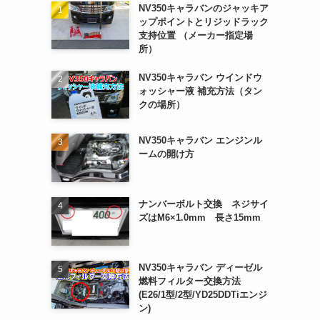
NV350キャラバンのジャッキア
ップポイントとリジッドラック
支持位置 （メーカー指定場
所）
NV350キャラバン ウインドウ
ォッシャー液 補充方法（タン
クの場所）
NV350キャラバン エンジンル
ームの開け方
ナンバーボルト交換 ネジサイ
ズはM6×1.0mm 長さ15mm
NV350キャラバン ディーゼル
燃料フィルター交換方法
(E26/1型/2型/YD25DDTiエンジ
ン)