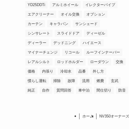
YD25DDTi
アルミホイール
イレクターパイプ
エアクリーナー
オイル交換
オプション
カーテン
キャラバン
サンシェード
シンサレート
スライドドア
ディーゼル
ディーラー
デッドニング
ハイエース
マイナーチェンジ
リコール
ルーフインナーバー
レアルシルト
ロッドホルダー
ローダウン
交換
価格
内張り
冷却水
品番
外し方
慣らし運転
掃除
故障
流用
燃費
玄武
純正
自作
質問回答
車中泊
間仕切り
防音
ホーム
NV350オーナー