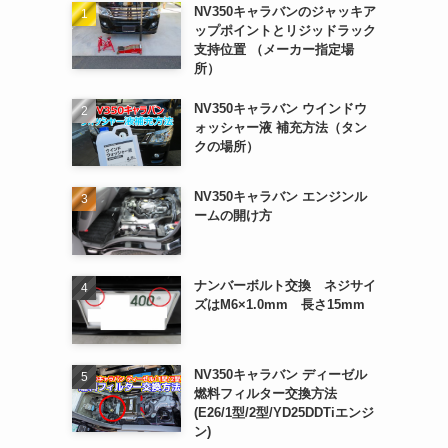
NV350キャラバンのジャッキア
ップポイントとリジッドラック
支持位置 （メーカー指定場
所）
NV350キャラバン ウインドウ
ォッシャー液 補充方法（タン
クの場所）
NV350キャラバン エンジンル
ームの開け方
ナンバーボルト交換 ネジサイ
ズはM6×1.0mm 長さ15mm
NV350キャラバン ディーゼル
燃料フィルター交換方法
(E26/1型/2型/YD25DDTiエンジ
ン)