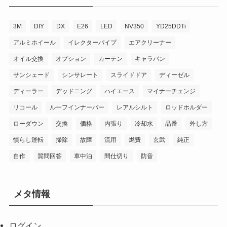
3M
DIY
DX
E26
LED
NV350
YD25DDTi
アルミホイール
イレクターパイプ
エアクリーナー
オイル交換
オプション
カーテン
キャラバン
サンシェード
シンサレート
スライドドア
ディーゼル
ディーラー
デッドニング
ハイエース
マイナーチェンジ
リコール
ルーフインナーバー
レアルシルト
ロッドホルダー
ローダウン
交換
価格
内張り
冷却水
品番
外し方
慣らし運転
掃除
故障
流用
燃費
玄武
純正
自作
質問回答
車中泊
間仕切り
防音
メタ情報
ログイン