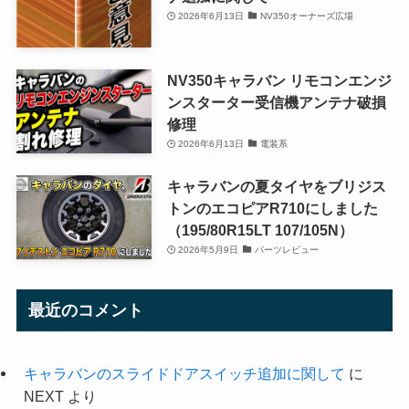
2026年6月13日
NV350オーナーズ広場
NV350キャラバン リモコンエンジ
ンスターター受信機アンテナ破損
修理
2026年6月13日
電装系
キャラバンの夏タイヤをブリジス
トンのエコピアR710にしました
（195/80R15LT 107/105N）
2026年5月9日
パーツレビュー
最近のコメント
キャラバンのスライドドアスイッチ追加に関して
に
NEXT
より