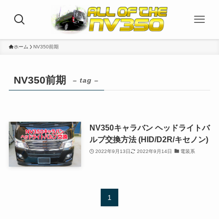
ホーム
NV350前期
NV350前期
– tag –
NV350キャラバン ヘッドライトバ
ルブ交換方法 (HID/D2R/キセノン)
2022年9月13日
2022年9月14日
電装系
1