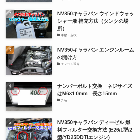
NV350キャラバン ウインドウォッ
シャー液 補充方法（タンクの場
所）
車検・点検
NV350キャラバン エンジンルーム
の開け方
エンジン廻り
ナンバーボルト交換 ネジサイズ
はM6×1.0mm 長さ15mm
外装
NV350キャラバン ディーゼル 燃
料フィルター交換方法 (E26/1型/2
型/YD25DDTiエンジン)