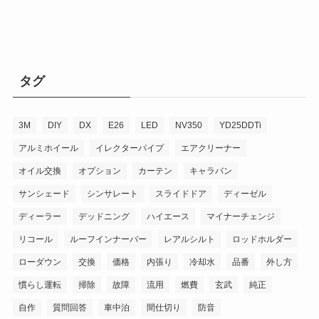
イ
ブ
タグ
3M
DIY
DX
E26
LED
NV350
YD25DDTi
アルミホイール
イレクターパイプ
エアクリーナー
オイル交換
オプション
カーテン
キャラバン
サンシェード
シンサレート
スライドドア
ディーゼル
ディーラー
デッドニング
ハイエース
マイナーチェンジ
リコール
ルーフインナーバー
レアルシルト
ロッドホルダー
ローダウン
交換
価格
内張り
冷却水
品番
外し方
慣らし運転
掃除
故障
流用
燃費
玄武
純正
自作
質問回答
車中泊
間仕切り
防音