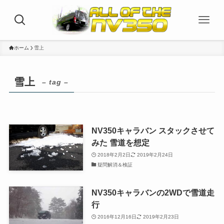
ホーム
雪上
雪上
– tag –
NV350キャラバン スタックさせて
みた 雪道を想定
2018年2月2日
2019年2月24日
疑問解消＆検証
NV350キャラバンの2WDで雪道走
行
2016年12月16日
2019年2月23日