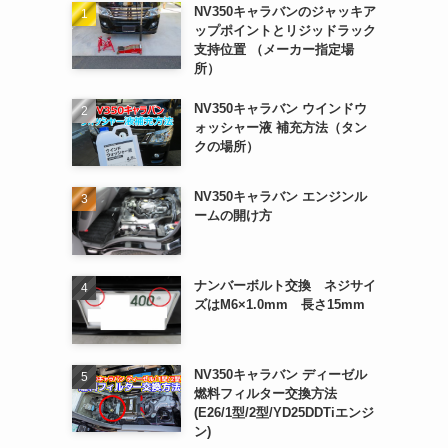
NV350キャラバンのジャッキア
ップポイントとリジッドラック
支持位置 （メーカー指定場
所）
NV350キャラバン ウインドウ
ォッシャー液 補充方法（タン
クの場所）
NV350キャラバン エンジンル
ームの開け方
ナンバーボルト交換 ネジサイ
ズはM6×1.0mm 長さ15mm
NV350キャラバン ディーゼル
燃料フィルター交換方法
(E26/1型/2型/YD25DDTiエンジ
ン)