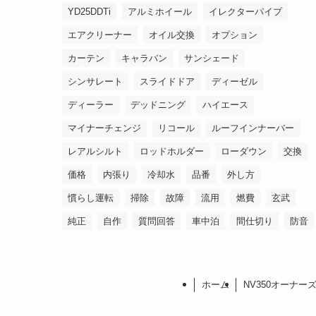
YD25DDTi
アルミホイール
イレクターパイプ
エアクリーナー
オイル交換
オプション
カーテン
キャラバン
サンシェード
シンサレート
スライドドア
ディーゼル
ディーラー
デッドニング
ハイエース
マイナーチェンジ
リコール
ルーフインナーバー
レアルシルト
ロッドホルダー
ローダウン
交換
価格
内張り
冷却水
品番
外し方
慣らし運転
掃除
故障
流用
燃費
玄武
純正
自作
質問回答
車中泊
間仕切り
防音
ホーム
NV350オーナー