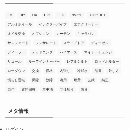
3M
DIY
DX
E26
LED
NV350
YD25DDTi
アルミホイール
イレクターパイプ
エアクリーナー
オイル交換
オプション
カーテン
キャラバン
サンシェード
シンサレート
スライドドア
ディーゼル
ディーラー
デッドニング
ハイエース
マイナーチェンジ
リコール
ルーフインナーバー
レアルシルト
ロッドホルダー
ローダウン
交換
価格
内張り
冷却水
品番
外し方
慣らし運転
掃除
故障
流用
燃費
玄武
純正
自作
質問回答
車中泊
間仕切り
防音
メタ情報
ログイン