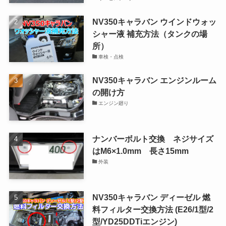
NV350キャラバン ウインドウォッ
シャー液 補充方法（タンクの場
所）
車検・点検
NV350キャラバン エンジンルーム
の開け方
エンジン廻り
ナンバーボルト交換 ネジサイズ
はM6×1.0mm 長さ15mm
外装
NV350キャラバン ディーゼル 燃
料フィルター交換方法 (E26/1型/2
型/YD25DDTiエンジン)