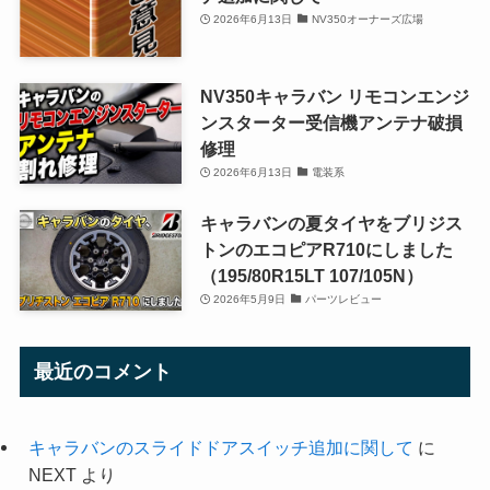
2026年6月13日
NV350オーナーズ広場
NV350キャラバン リモコンエンジ
ンスターター受信機アンテナ破損
修理
2026年6月13日
電装系
キャラバンの夏タイヤをブリジス
トンのエコピアR710にしました
（195/80R15LT 107/105N）
2026年5月9日
パーツレビュー
最近のコメント
キャラバンのスライドドアスイッチ追加に関して
に
NEXT
より