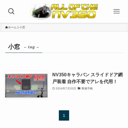
ホーム
小窓
小窓
– tag –
NV350キャラバン スライドドア網
戸装着 自作不要でアレを代用！
2024年7月20日
整備手帳
1