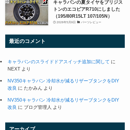
キャラバンの夏タイヤをブリジス
トンのエコピアR710にしました
（195/80R15LT 107/105N）
2026年5月9日
パーツレビュー
最近のコメント
キャラバンのスライドドアスイッチ追加に関して
に
NEXT
より
NV350キャラバン 冷却水が減るリザーブタンクをDIY
改良
に
たかみん
より
NV350キャラバン 冷却水が減るリザーブタンクをDIY
改良
に
ブログ管理人
より
アーカイブ