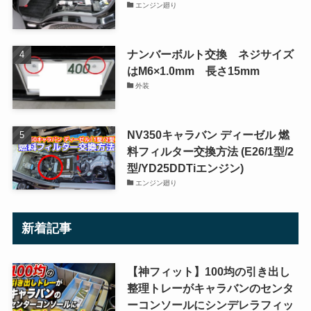
エンジン廻り
ナンバーボルト交換 ネジサイズ
はM6×1.0mm 長さ15mm
外装
NV350キャラバン ディーゼル 燃
料フィルター交換方法 (E26/1型/2
型/YD25DDTiエンジン)
エンジン廻り
新着記事
【神フィット】100均の引き出し
整理トレーがキャラバンのセンタ
ーコンソールにシンデレラフィッ