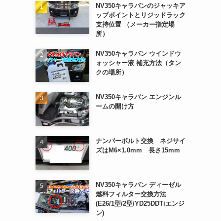
NV350キャラバンのジャッキア
ップポイントとリジッドラック
支持位置 （メーカー指定場
所）
NV350キャラバン ウインドウ
ォッシャー液 補充方法（タン
クの場所）
NV350キャラバン エンジンル
ームの開け方
ナンバーボルト交換 ネジサイ
ズはM6×1.0mm 長さ15mm
NV350キャラバン ディーゼル
燃料フィルター交換方法
(E26/1型/2型/YD25DDTiエンジ
ン)