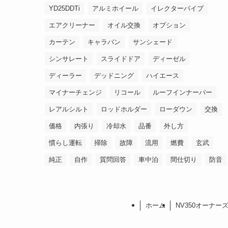
YD25DDTi
アルミホイール
イレクターパイプ
エアクリーナー
オイル交換
オプション
カーテン
キャラバン
サンシェード
シンサレート
スライドドア
ディーゼル
ディーラー
デッドニング
ハイエース
マイナーチェンジ
リコール
ルーフインナーバー
レアルシルト
ロッドホルダー
ローダウン
交換
価格
内張り
冷却水
品番
外し方
慣らし運転
掃除
故障
流用
燃費
玄武
純正
自作
質問回答
車中泊
間仕切り
防音
ホーム
NV350オーナー