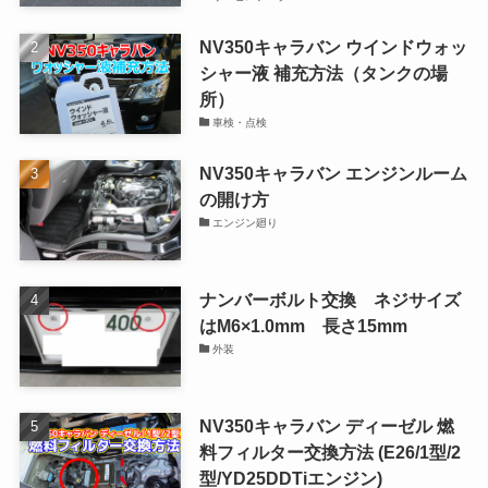
NV350キャラバン ウインドウォッ
シャー液 補充方法（タンクの場
所）
車検・点検
NV350キャラバン エンジンルーム
の開け方
エンジン廻り
ナンバーボルト交換 ネジサイズ
はM6×1.0mm 長さ15mm
外装
NV350キャラバン ディーゼル 燃
料フィルター交換方法 (E26/1型/2
型/YD25DDTiエンジン)