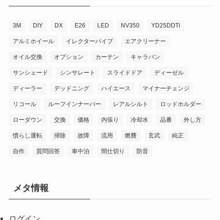
3M
DIY
DX
E26
LED
NV350
YD25DDTi
アルミホイール
イレクターパイプ
エアクリーナー
オイル交換
オプション
カーテン
キャラバン
サンシェード
シンサレート
スライドドア
ディーゼル
ディーラー
デッドニング
ハイエース
マイナーチェンジ
リコール
ルーフインナーバー
レアルシルト
ロッドホルダー
ローダウン
交換
価格
内張り
冷却水
品番
外し方
慣らし運転
掃除
故障
流用
燃費
玄武
純正
自作
質問回答
車中泊
間仕切り
防音
メタ情報
ログイン