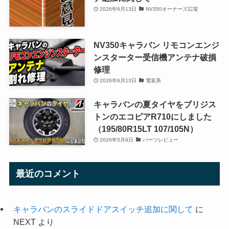
2026年6月13日
NV350オーナーズ広場
NV350キャラバン リモコンエンジ
ンスターター受信機アンテナ破損
修理
2026年6月13日
電装系
キャラバンの夏タイヤをブリジス
トンのエコピアR710にしました
（195/80R15LT 107/105N）
2026年5月9日
パーツレビュー
最近のコメント
キャラバンのスライドドアスイッチ追加に関して
に
NEXT
より