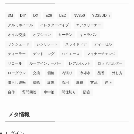
3M
DIY
DX
E26
LED
NV350
YD25DDTi
アルミホイール
イレクターパイプ
エアクリーナー
オイル交換
オプション
カーテン
キャラバン
サンシェード
シンサレート
スライドドア
ディーゼル
ディーラー
デッドニング
ハイエース
マイナーチェンジ
リコール
ルーフインナーバー
レアルシルト
ロッドホルダー
ローダウン
交換
価格
内張り
冷却水
品番
外し方
慣らし運転
掃除
故障
流用
燃費
玄武
純正
自作
質問回答
車中泊
間仕切り
防音
メタ情報
ログイン