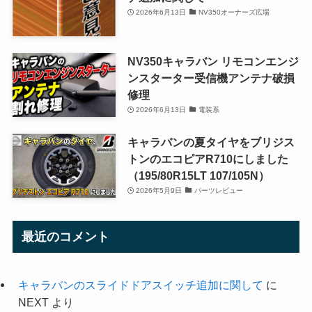
2026年6月13日
NV350オーナーズ広場
NV350キャラバン リモコンエンジ
ンスターター受信機アンテナ破損
修理
2026年6月13日
電装系
キャラバンの夏タイヤをブリジス
トンのエコピアR710にしました
（195/80R15LT 107/105N）
2026年5月9日
パーツレビュー
最近のコメント
キャラバンのスライドドアスイッチ追加に関して
に
NEXT
より