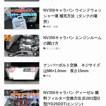
NV350キャラバン ウインドウォッ
シャー液 補充方法（タンクの場
所）
車検・点検
NV350キャラバン エンジンルーム
の開け方
エンジン廻り
ナンバーボルト交換 ネジサイズ
はM6×1.0mm 長さ15mm
外装
NV350キャラバン ディーゼル 燃
料フィルター交換方法 (E26/1型/2
型/YD25DDTiエンジン)