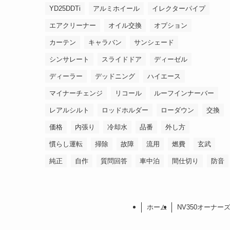
YD25DDTi
アルミホイール
イレクターパイプ
エアクリーナー
オイル交換
オプション
カーテン
キャラバン
サンシェード
シンサレート
スライドドア
ディーゼル
ディーラー
デッドニング
ハイエース
マイナーチェンジ
リコール
ルーフインナーバー
レアルシルト
ロッドホルダー
ローダウン
交換
価格
内張り
冷却水
品番
外し方
慣らし運転
掃除
故障
流用
燃費
玄武
純正
自作
質問回答
車中泊
間仕切り
防音
ホーム
NV350オーナー