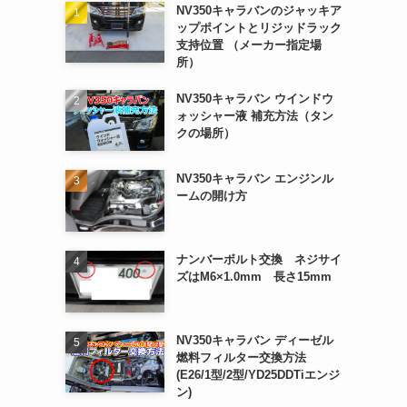
NV350キャラバンのジャッキア
ップポイントとリジッドラック
支持位置 （メーカー指定場
所）
NV350キャラバン ウインドウ
ォッシャー液 補充方法（タン
クの場所）
NV350キャラバン エンジンル
ームの開け方
ナンバーボルト交換 ネジサイ
ズはM6×1.0mm 長さ15mm
NV350キャラバン ディーゼル
燃料フィルター交換方法
(E26/1型/2型/YD25DDTiエンジ
ン)