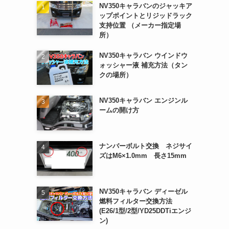
NV350キャラバンのジャッキア
ップポイントとリジッドラック
支持位置 （メーカー指定場
所）
NV350キャラバン ウインドウ
ォッシャー液 補充方法（タン
クの場所）
NV350キャラバン エンジンル
ームの開け方
ナンバーボルト交換 ネジサイ
ズはM6×1.0mm 長さ15mm
NV350キャラバン ディーゼル
燃料フィルター交換方法
(E26/1型/2型/YD25DDTiエンジ
ン)