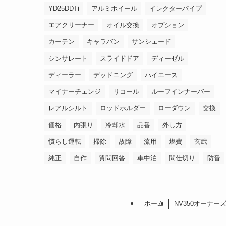
YD25DDTi
アルミホイール
イレクターパイプ
エアクリーナー
オイル交換
オプション
カーテン
キャラバン
サンシェード
シンサレート
スライドドア
ディーゼル
ディーラー
デッドニング
ハイエース
マイナーチェンジ
リコール
ルーフインナーバー
レアルシルト
ロッドホルダー
ローダウン
交換
価格
内張り
冷却水
品番
外し方
慣らし運転
掃除
故障
流用
燃費
玄武
純正
自作
質問回答
車中泊
間仕切り
防音
ホーム
NV350オーナー