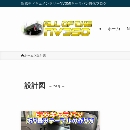
新感覚ドキュメンタリーNV350キャラバン特化ブログ
ホーム
ホーム
設計図
設計図
– tag –