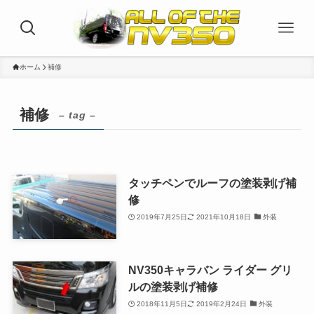
ホーム
補修
補修
– tag –
タッチペンでルーフの塗装剥げ補
修
2019年7月25日
2021年10月18日
外装
NV350キャラバン ライダー グリ
ルの塗装剥げ補修
2018年11月5日
2019年2月24日
外装