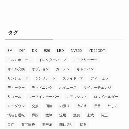
イ
ブ
タグ
3M
DIY
DX
E26
LED
NV350
YD25DDTi
アルミホイール
イレクターパイプ
エアクリーナー
オイル交換
オプション
カーテン
キャラバン
サンシェード
シンサレート
スライドドア
ディーゼル
ディーラー
デッドニング
ハイエース
マイナーチェンジ
リコール
ルーフインナーバー
レアルシルト
ロッドホルダー
ローダウン
交換
価格
内張り
冷却水
品番
外し方
慣らし運転
掃除
故障
流用
燃費
玄武
純正
自作
質問回答
車中泊
間仕切り
防音