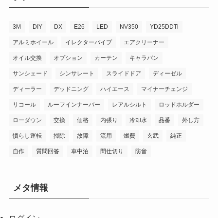
3M
DIY
DX
E26
LED
NV350
YD25DDTi
アルミホイール
イレクターパイプ
エアクリーナー
オイル交換
オプション
カーテン
キャラバン
サンシェード
シンサレート
スライドドア
ディーゼル
ディーラー
デッドニング
ハイエース
マイナーチェンジ
リコール
ルーフインナーバー
レアルシルト
ロッドホルダー
ローダウン
交換
価格
内張り
冷却水
品番
外し方
慣らし運転
掃除
故障
流用
燃費
玄武
純正
自作
質問回答
車中泊
間仕切り
防音
メタ情報