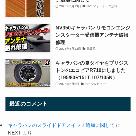
2026年6月13日
NV350オーナーズ広場
NV350キャラバン リモコンエンジ
ンスターター受信機アンテナ破損
修理
2026年6月13日
電装系
キャラバンの夏タイヤをブリジス
トンのエコピアR710にしました
（195/80R15LT 107/105N）
2026年5月9日
パーツレビュー
最近のコメント
キャラバンのスライドドアスイッチ追加に関して
に
NEXT
より