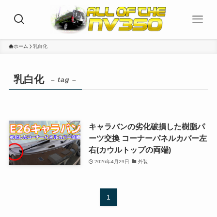
ホーム
乳白化
乳白化
– tag –
キャラバンの劣化破損した樹脂パ
ーツ交換 コーナーパネルカバー左
右(カウルトップの両端)
2026年4月29日
外装
1