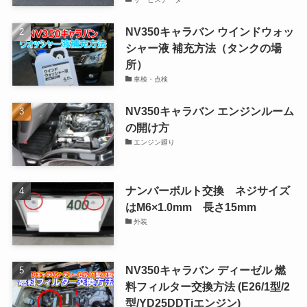
NV350キャラバン ウインドウォッ
シャー液 補充方法（タンクの場
所）
車検・点検
NV350キャラバン エンジンルーム
の開け方
エンジン廻り
ナンバーボルト交換 ネジサイズ
はM6×1.0mm 長さ15mm
外装
NV350キャラバン ディーゼル 燃
料フィルター交換方法 (E26/1型/2
型/YD25DDTiエンジン)