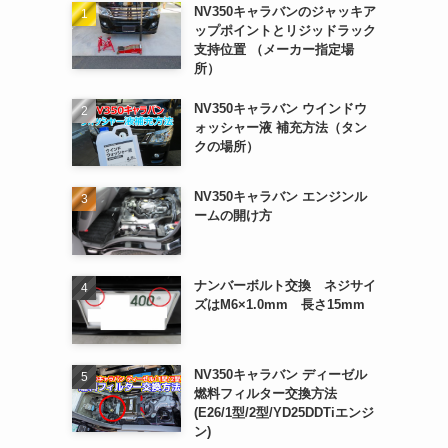
NV350キャラバンのジャッキア
ップポイントとリジッドラック
支持位置 （メーカー指定場
所）
NV350キャラバン ウインドウ
ォッシャー液 補充方法（タン
クの場所）
NV350キャラバン エンジンル
ームの開け方
ナンバーボルト交換 ネジサイ
ズはM6×1.0mm 長さ15mm
NV350キャラバン ディーゼル
燃料フィルター交換方法
(E26/1型/2型/YD25DDTiエンジ
ン)