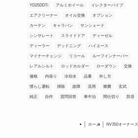
YD25DDTi
アルミホイール
イレクターパイプ
エアクリーナー
オイル交換
オプション
カーテン
キャラバン
サンシェード
シンサレート
スライドドア
ディーゼル
ディーラー
デッドニング
ハイエース
マイナーチェンジ
リコール
ルーフインナーバー
レアルシルト
ロッドホルダー
ローダウン
交換
価格
内張り
冷却水
品番
外し方
慣らし運転
掃除
故障
流用
燃費
玄武
純正
自作
質問回答
車中泊
間仕切り
防音
ホーム
NV350オーナー